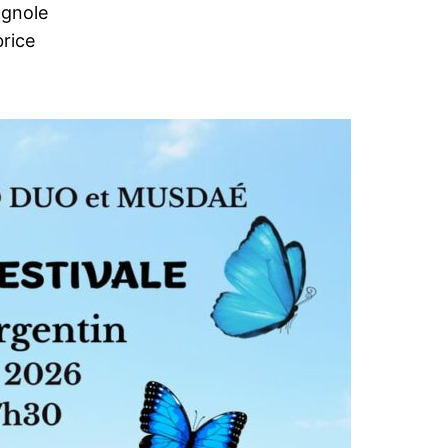
agnole
rice